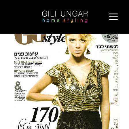
ילוג
GO STYLE
תוכן
https://giliungar.co.il/wp-content/uploads/2016/03/go-style.pdf