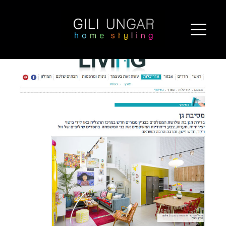
ילוג
מסיבת גן
תוכן
http://www.mako.co.il/living-architecture/local-renovation/Article-
f96e36663c6af41006.htm