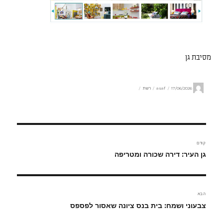
מסיבת גן
מחבר
פורסם
קטגוריות
17/06/2026
asaf
רשת
בתאריך
ניווט
קודם
הפוסט
גן העיר: דירה שכורה ומטריפה
הקודם:
הבא
הפוסט
צבעוני ושמח: בית בנס ציונה שאסור לפספס
הבא: