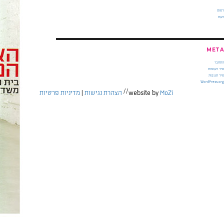
דפוס
רשת
META
התחבר
פיד רשומות
פיד תגובות
WordPress.org
//
MoZi
website by
הצהרת נגישות
|
מדיניות פרטיות