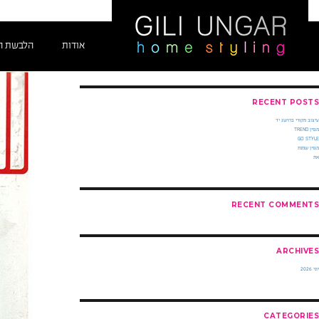
ילוג
מגזי
SEARCH
תוכן
פש:
enet.pdf
חיפוש
אודות
הלבשת ה
RECENT POSTS
עיצוב מקורי בהישג יד
מגזין TREND
GO STYLE
מגזין שמנת
את
RECENT COMMENTS
ARCHIVES
יוני 2026
CATEGORIES