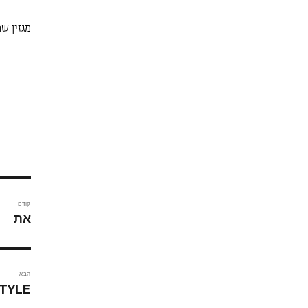
מגזין ש
ניווט
קודם
את
הפוסט
הקודם:
הבא
הפוסט
TYLE
הבא: