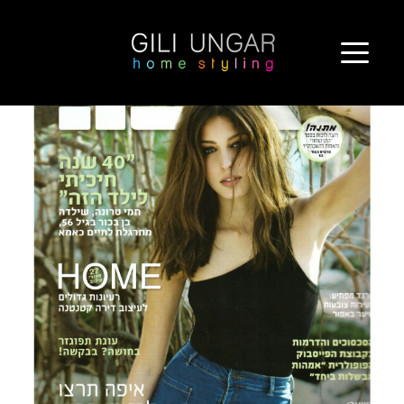
ילוג
מגזין לאשה
תוכן
https://giliungar.co.il/wp-content/uploads/2016/03/Laisha2.pdf