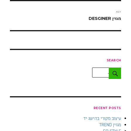
הבא
הפוסט
מגזין DESGINER
הבא:
SEARCH
חפש:
חיפוש
RECENT POSTS
עיצוב מקורי בהישג יד
מגזין TREND