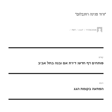
"ורוד פנינה רוזנבלום"
מחבר
פורסם
קטגוריות
17/06/2026
asaf
רשת
בתאריך
ניווט
קודם
הפוסט
פותחים דף חדש: דירת אם ובנה בתל אביב
הקודם:
הבא
הפוסט
הפתעה בקומת הגג
הבא: