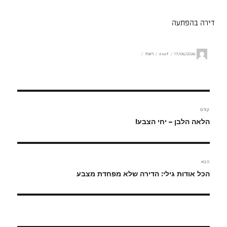
דירה בהפתעה
מחבר
פורסם
קטגוריות
17/06/2026
asaf
רשת
בתאריך
ניווט
קודם
הפוסט
הלאה הלבן – יחי הצבע!
הקודם:
הבא
הפוסט
הכל אודות גילי: הדירה שלא מפחדת מצבע
הבא: