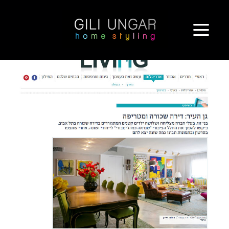
ילוג
גן העיר: דירה שכורה ומטריפה
תוכן
http://www.mako.co.il/living-architecture/local-renovation/Article-
3fee0a03604a941006.htm