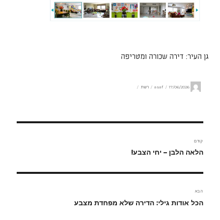
גן העיר: דירה שכורה ומטריפה
מחבר
פורסם
קטגוריות
17/06/2026
asaf
רשת
בתאריך
ניווט
קודם
הפוסט
הלאה הלבן – יחי הצבע!
הקודם:
הבא
הפוסט
הכל אודות גילי: הדירה שלא מפחדת מצבע
הבא: