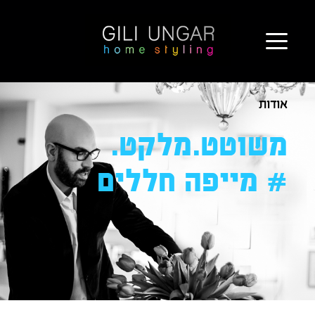
ילוג
אודות
תוכן
משוטט.מלקט.
# מייפה חללים