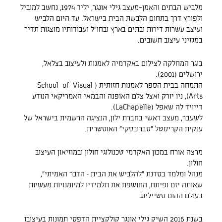
מלביש הבתים והאמן-מעצב גילי אונגר, יליד 1974, נחשב למוביל
ולפורץ דרך בתחום הלבשת הבית בישראל. עד היום הלביש
ועיצב עשרות דירות ובתים בארץ ובחו"ל ועבודותיו מוצגות תדיר
במגזיני עיצוב חשובים.
בוגר המחלקה לצילום באקדמיה לאמנות ולעיצוב בצלאל,
ירושלים (2001).
התמחה בבית הספר לאמנות חזותית (School of Visual
Arts), ניו יורק ואצל צלם האופנה והבמאי האמריקאי הנודע
דייויד לה שאפל (LaChapelle).
לשעבר, מעצב ראשי בחברת ילון, הנציגה הרשמית בישראל של
ענקית הקריסטל "סברובסקי" האוסטרית.
מרצה אורח במכון האקדמי טכנולוגי חולון ובמוזיאון העיצוב
חולון.
מנהל ומלמד בסדנת "להלביש את הבית – הדבר האמיתי",
שאותה יזם ופיתח, החושפת את תלמידיו למיומנויות מעשיות
בעולם ההום סטיילינג.
בשנת 2016 השיק גילי אונגר קולקציית הדפסי תמונות בעיצובו