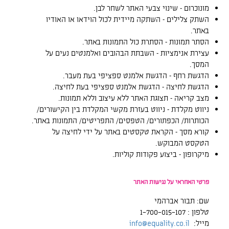
מונוכרום – שינוי צבעי האתר לשחר לבן.
השתק צלילים – השתקה מיידית לכול הוידאו או האודיו
באתר.
הסתר תמונות – הסתרת כול התמונות באתר.
עצירת אנימציות – השבתת הבהובים ואלמנטים נעים על
המסך.
הדגשת רחף – הדגשת אלמנט ספציפי בעת מעבר.
הדגשת לחיצה – הדגשת אלמנט ספציפי בעת לחיצה.
מצב קריאה – תצוגת האתר ללא עיצוב וללא תמונות.
ניווט מקלדת – ניווט בעזרת מקשי המקלדת בין הקישורים/
הכותרות/ הכפתורים/ הטפסים/ התפריטים/ התמונות באתר.
קורא מסך – הקראת טקסטים באתר על ידי לחיצה על
הטקסט המבוקש.
מיקרופון – ביצוע פקודות קוליות.
פרטי האחראי על נגישות האתר
שם: תבור אברהמי
טלפון : 1-700-015-107
מייל:
info@equality.co.il