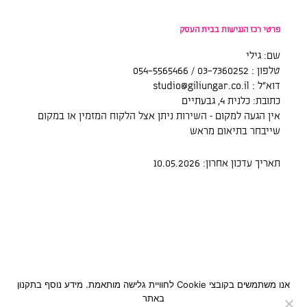
פרטי רכז הנגישות בבית העסק
שם: גילי
טלפון : 03-7360252 / 054-5565466
דוא”ל : studio@giliungar.co.il
כתובת: כלנית 4, גבעתיים
אין הגעה למקום – השירות ניתן אצל הלקוח המזמין או במקום
שייבחר בתיאום מראש
תאריך עדכון אחרון: 10.05.2026
אנו משתמשים בקובצי Cookie לחוויית גלישה מותאמת. מידע נוסף בתקנון
Copyright 2026 Gili Ungar
באתר
מפת אתר